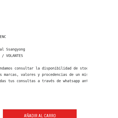
NC

al Ssangyong

 / VOLANTES

ndamos consultar la disponibilidad de stock y verificar 
s marcas, valores y procedencias de un mismo producto.

das tus consultas a través de whatsapp antes de comprar,