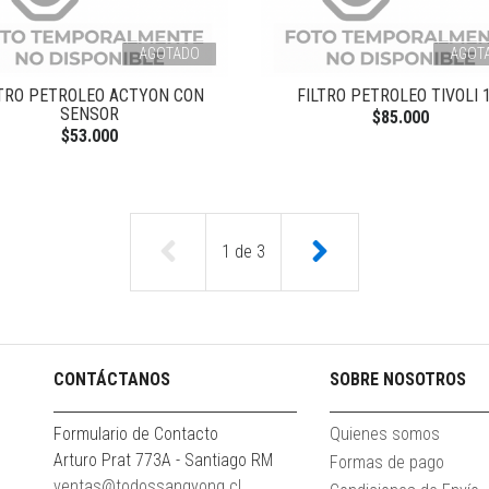
AGOTADO
AGOT
LTRO PETROLEO ACTYON CON
FILTRO PETROLEO TIVOLI 1
SENSOR
$85.000
$53.000
1
de
3
CONTÁCTANOS
SOBRE NOSOTROS
Formulario de Contacto
Quienes somos
Arturo Prat 773A - Santiago RM
Formas de pago
ventas@todossangyong.cl