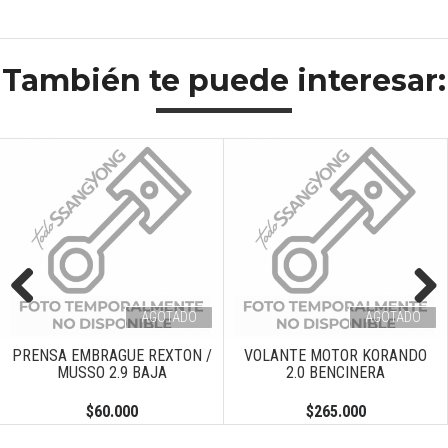
También te puede interesar:
AGOTADO
AGOTADO
Previous
Next
PRENSA EMBRAGUE REXTON /
VOLANTE MOTOR KORANDO
MUSSO 2.9 BAJA
2.0 BENCINERA
$60.000
$265.000