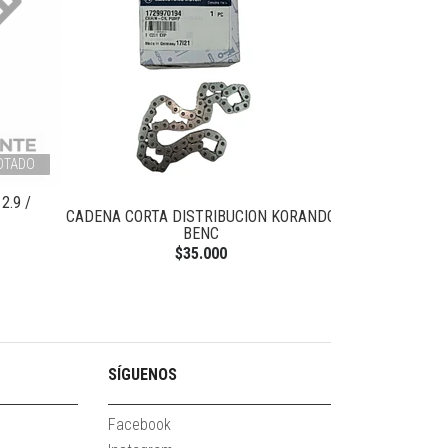
OTADO
2.9 /
CADENA CORTA DISTRIBUCION KORANDO
VALVULA SO
BENC
K
$35.000
SÍGUENOS
Facebook