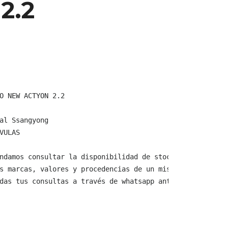
2.2
O NEW ACTYON 2.2

al Ssangyong

VULAS

ndamos consultar la disponibilidad de stock y verificar 
s marcas, valores y procedencias de un mismo producto.

das tus consultas a través de whatsapp antes de comprar,