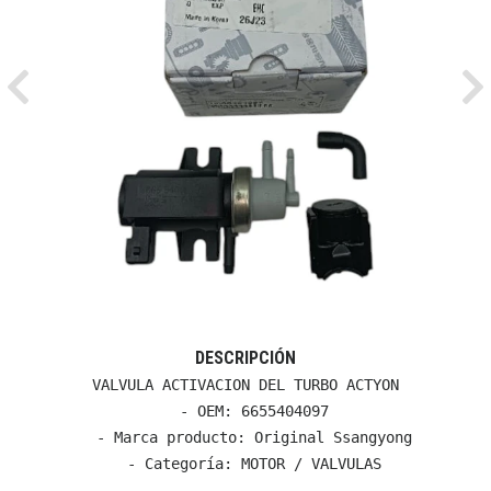
Previous
Ne
DESCRIPCIÓN
VALVULA ACTIVACION DEL TURBO ACTYON

  - OEM: 6655404097

  - Marca producto: Original Ssangyong

  - Categoría: MOTOR / VALVULAS
