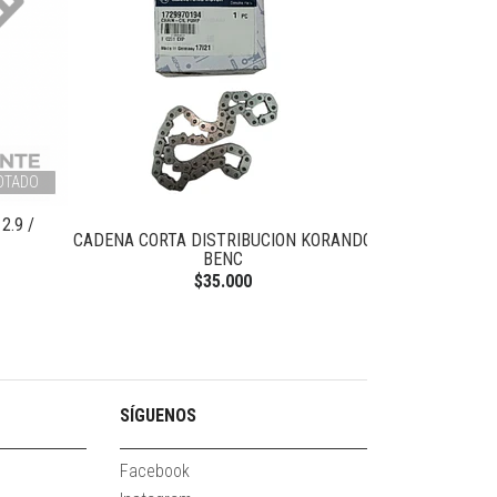
OTADO
2.9 /
CADENA CORTA DISTRIBUCION KORANDO
VALVULA SO
BENC
K
$35.000
SÍGUENOS
Facebook