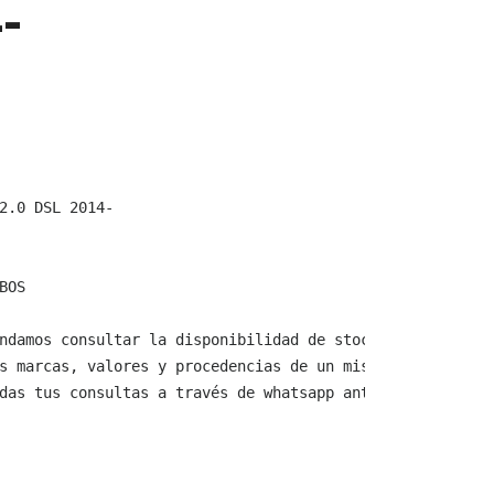
-
2.0 DSL 2014-

OS

ndamos consultar la disponibilidad de stock y verificar 
s marcas, valores y procedencias de un mismo producto.

das tus consultas a través de whatsapp antes de comprar,