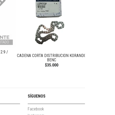
OTADO
2.9 /
CADENA CORTA DISTRIBUCION KORANDO
VALVULA SO
BENC
K
$35.000
SÍGUENOS
Facebook