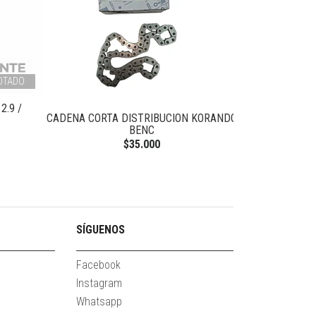
OTADO
2.9 /
CADENA CORTA DISTRIBUCION KORANDO
VALVULA SO
BENC
K
$35.000
SÍGUENOS
Facebook
Instagram
Whatsapp