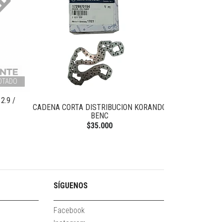
OTADO
2.9 /
CADENA CORTA DISTRIBUCION KORANDO
VALVULA SO
BENC
K
$35.000
SÍGUENOS
Facebook