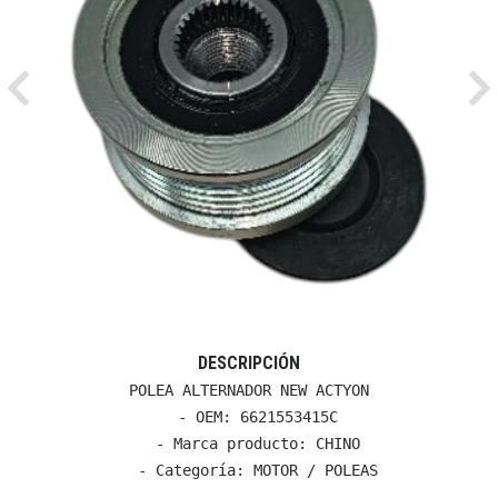
Previous
Ne
DESCRIPCIÓN
POLEA ALTERNADOR NEW ACTYON

  - OEM: 6621553415C

  - Marca producto: CHINO

  - Categoría: MOTOR / POLEAS
