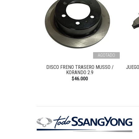
AGOTADO
NTERO TIVOLI
DISCO FRENO TRASERO MUSSO /
JUEGO
KORANDO 2.9
0
$46.000