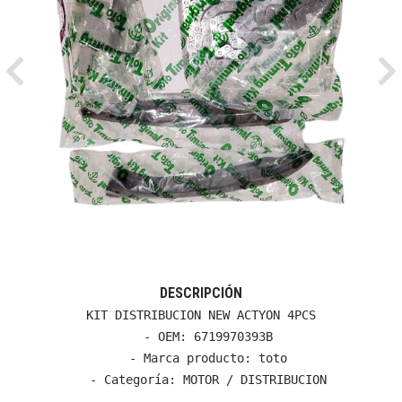
Previous
Ne
DESCRIPCIÓN
KIT DISTRIBUCION NEW ACTYON 4PCS

  - OEM: 6719970393B

  - Marca producto: toto

  - Categoría: MOTOR / DISTRIBUCION
