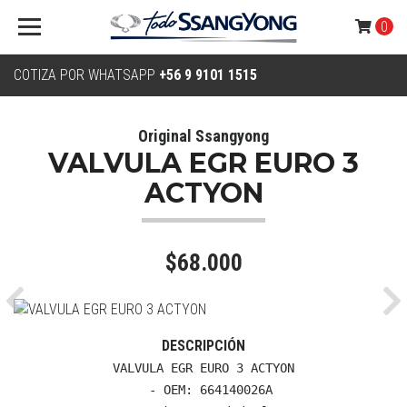
0
COTIZA POR WHATSAPP
+56 9 9101 1515
Original Ssangyong
VALVULA EGR EURO 3
ACTYON
$68.000
Previous
Ne
DESCRIPCIÓN
VALVULA EGR EURO 3 ACTYON

  - OEM: 664140026A
