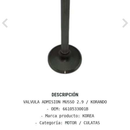
Previous
Ne
DESCRIPCIÓN
VALVULA ADMISION MUSSO 2.9 / KORANDO

  - OEM: 6610533001B

  - Marca producto: KOREA

  - Categoría: MOTOR / CULATAS
