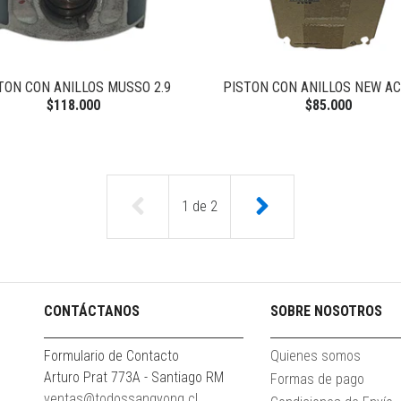
TON CON ANILLOS MUSSO 2.9
PISTON CON ANILLOS NEW A
$118.000
$85.000
1
de
2
CONTÁCTANOS
SOBRE NOSOTROS
Formulario de Contacto
Quienes somos
Arturo Prat 773A - Santiago RM
Formas de pago
ventas@todossangyong.cl