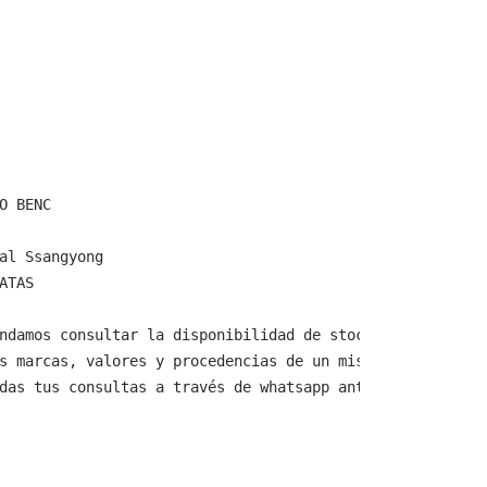
O BENC

al Ssangyong

ATAS

ndamos consultar la disponibilidad de stock y verificar 
s marcas, valores y procedencias de un mismo producto.

das tus consultas a través de whatsapp antes de comprar,