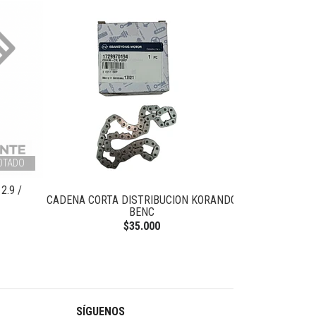
OTADO
2.9 /
CADENA CORTA DISTRIBUCION KORANDO
VALVULA SO
BENC
K
$35.000
SÍGUENOS