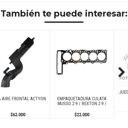
También te puede interesar:
AGOTA
Previous
Next
JUEGO METAL AXIAL MU
2.9 / KORANDO
YON
EMPAQUETADURA CULATA
MUSSO 2.9 / REXTON 2.9 /
$28.000
$22.000