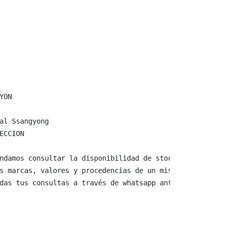
ON

al Ssangyong

ECCION

ndamos consultar la disponibilidad de stock y verificar 
s marcas, valores y procedencias de un mismo producto.

das tus consultas a través de whatsapp antes de comprar,