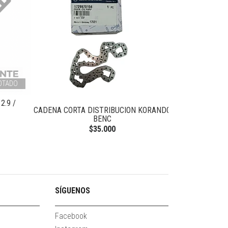
OTADO
2.9 /
CADENA CORTA DISTRIBUCION KORANDO
VALVULA SO
BENC
K
$35.000
SÍGUENOS
Facebook