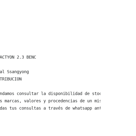
ACTYON 2.3 BENC

al Ssangyong

TRIBUCION

ndamos consultar la disponibilidad de stock y verificar 
s marcas, valores y procedencias de un mismo producto.

das tus consultas a través de whatsapp antes de comprar,