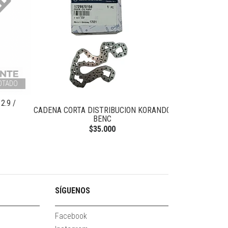
OTADO
2.9 /
CADENA CORTA DISTRIBUCION KORANDO
VALVULA SO
BENC
K
$35.000
SÍGUENOS
Facebook