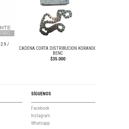
OTADO
2.9 /
CADENA CORTA DISTRIBUCION KORANDO
VALVULA SO
BENC
K
$35.000
SÍGUENOS
Facebook
Instagram
Whatsapp