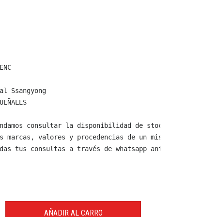
NC

al Ssangyong

UEÑALES

ndamos consultar la disponibilidad de stock y verificar 
s marcas, valores y procedencias de un mismo producto.

das tus consultas a través de whatsapp antes de comprar,