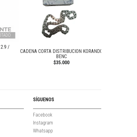
OTADO
2.9 /
CADENA CORTA DISTRIBUCION KORANDO
VALVULA SO
BENC
K
$35.000
SÍGUENOS
Facebook
Instagram
Whatsapp