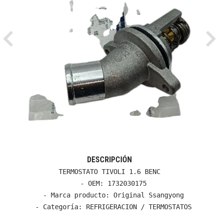
Previous
Ne
DESCRIPCIÓN
TERMOSTATO TIVOLI 1.6 BENC

  - OEM: 1732030175

  - Marca producto: Original Ssangyong

  - Categoría: REFRIGERACION / TERMOSTATOS
