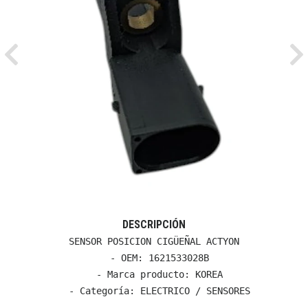
Previous
Ne
DESCRIPCIÓN
SENSOR POSICION CIGÜEÑAL ACTYON

  - OEM: 1621533028B

  - Marca producto: KOREA

  - Categoría: ELECTRICO / SENSORES
