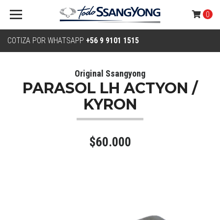
0
COTIZA POR WHATSAPP
+56 9 9101 1515
Original Ssangyong
PARASOL LH ACTYON /
KYRON
$60.000