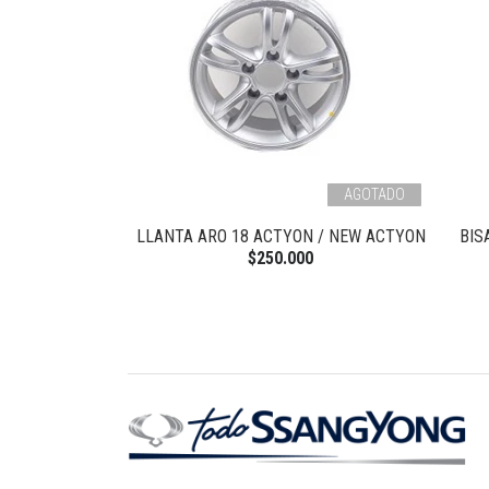
AGOTADO
 MASCARA NEW
LLANTA ARO 18 ACTYON / NEW ACTYON
BIS
N
$250.000
0