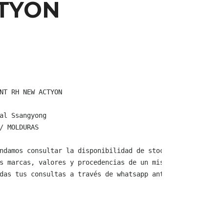
TYON
NT RH NEW ACTYON

al Ssangyong

/ MOLDURAS

ndamos consultar la disponibilidad de stock y verificar 
s marcas, valores y procedencias de un mismo producto.

das tus consultas a través de whatsapp antes de comprar,