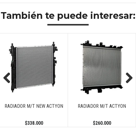
También te puede interesar:
Previous
Next
DOR M/T NEW ACTYON
RADIADOR M/T ACTYON
DE
R
$338.000
$260.000