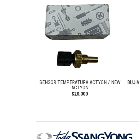
ON 2.3 BENC
SENSOR TEMPERATURA ACTYON / NEW
BUJI
ACTYON
0
$20.000