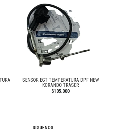
TURA
SENSOR EGT TEMPERATURA DPF NEW
SENSOR EGT T
KORANDO TRASER
LA
$105.000
SÍGUENOS