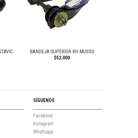
STAVIC
BANDEJA SUPERIOR RH MUSSO
GOLILLA PERN
N
$52.000
SÍGUENOS
Facebook
Instagram
Whatsapp