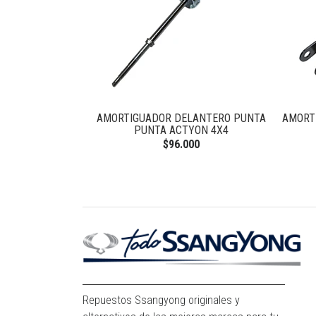
RH REXTON 2.7
AMORTIGUADOR DELANTERO PUNTA
AMORT
0
PUNTA ACTYON 4X4
$96.000
Repuestos Ssangyong originales y