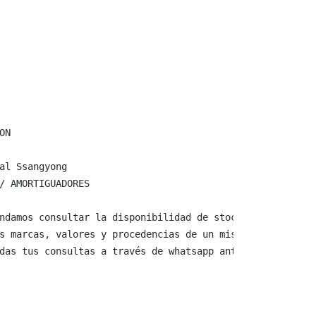
N

al Ssangyong

/ AMORTIGUADORES

ndamos consultar la disponibilidad de stock y verificar 
s marcas, valores y procedencias de un mismo producto.

das tus consultas a través de whatsapp antes de comprar,