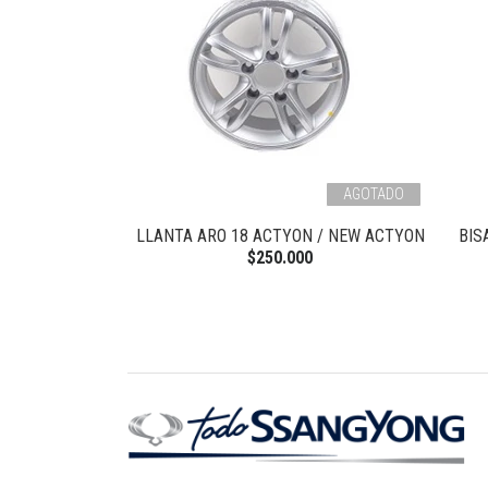
AGOTADO
 MASCARA NEW
LLANTA ARO 18 ACTYON / NEW ACTYON
BIS
N
$250.000
0