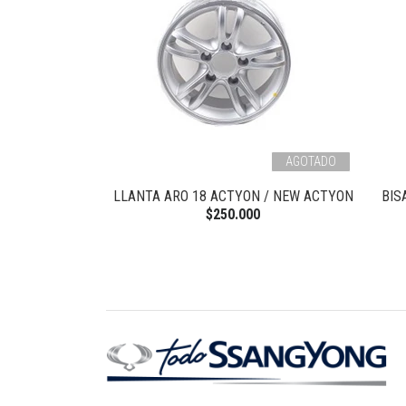
AGOTADO
 MASCARA NEW
LLANTA ARO 18 ACTYON / NEW ACTYON
BIS
N
$250.000
0