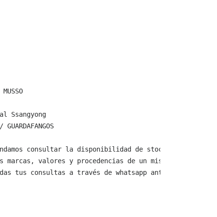
 MUSSO

al Ssangyong

/ GUARDAFANGOS

ndamos consultar la disponibilidad de stock y verificar 
s marcas, valores y procedencias de un mismo producto.

das tus consultas a través de whatsapp antes de comprar,