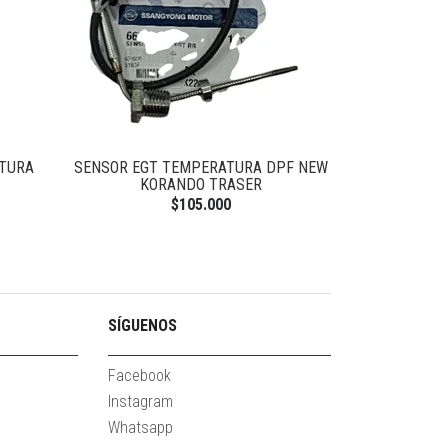
TURA
SENSOR EGT TEMPERATURA DPF NEW
SENSOR EGT T
KORANDO TRASER
LA
$105.000
SÍGUENOS
Facebook
Instagram
Whatsapp