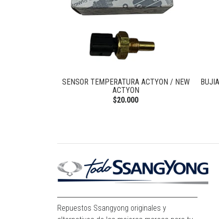
ON 2.3 BENC
SENSOR TEMPERATURA ACTYON / NEW
BUJI
ACTYON
0
$20.000
Repuestos Ssangyong originales y