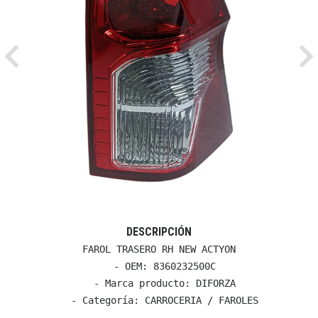
Previous
Ne
DESCRIPCIÓN
FAROL TRASERO RH NEW ACTYON

  - OEM: 8360232500C

  - Marca producto: DIFORZA

  - Categoría: CARROCERIA / FAROLES
