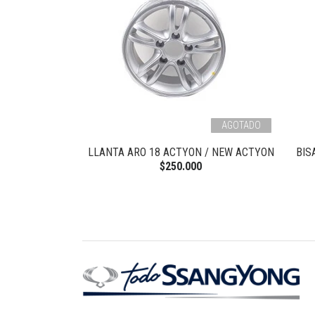
AGOTADO
 MASCARA NEW
LLANTA ARO 18 ACTYON / NEW ACTYON
BIS
N
$250.000
0