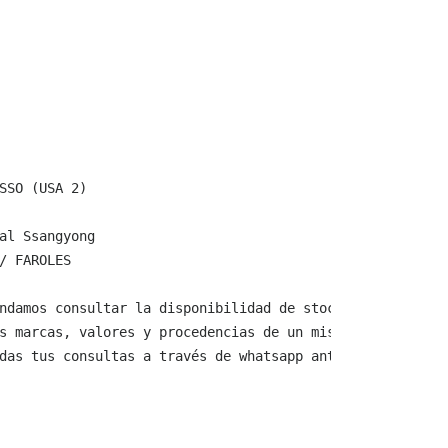
SSO (USA 2)

al Ssangyong

/ FAROLES

ndamos consultar la disponibilidad de stock y verificar 
s marcas, valores y procedencias de un mismo producto.

das tus consultas a través de whatsapp antes de comprar,