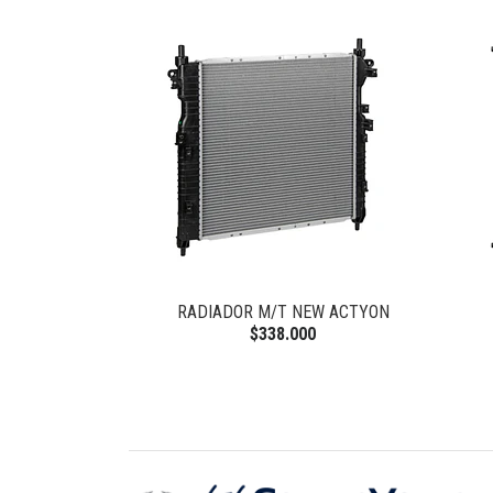
 NEW ACTYON
RADIADOR M/T ACTYON
DEPO
000
$260.000