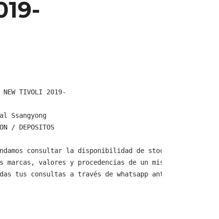
019-
 NEW TIVOLI 2019-

al Ssangyong

ON / DEPOSITOS

ndamos consultar la disponibilidad de stock y verificar 
s marcas, valores y procedencias de un mismo producto.

das tus consultas a través de whatsapp antes de comprar,