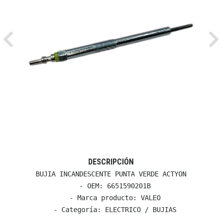
Previous
Ne
DESCRIPCIÓN
BUJIA INCANDESCENTE PUNTA VERDE ACTYON

  - OEM: 6651590201B

  - Marca producto: VALEO

  - Categoría: ELECTRICO / BUJIAS
