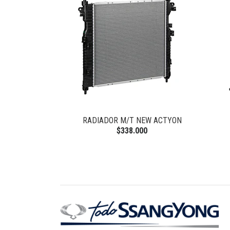
W ACTYON
RADIADOR M/T NEW ACTYON
0
$338.000