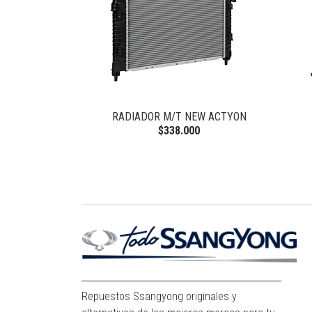
W ACTYON
RADIADOR M/T NEW ACTYON
0
$338.000
Repuestos Ssangyong originales y