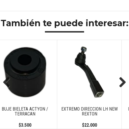
También te puede interesar:
Previous
Next
YON /
EXTREMO DIRECCION LH NEW
PERNO RUEDA DEL
REXTON
ACTYON / NEW AC
$22.000
$2.500