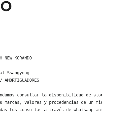
DO
H NEW KORANDO

al Ssangyong

/ AMORTIGUADORES

ndamos consultar la disponibilidad de stock y verificar 
s marcas, valores y procedencias de un mismo producto.

das tus consultas a través de whatsapp antes de comprar,