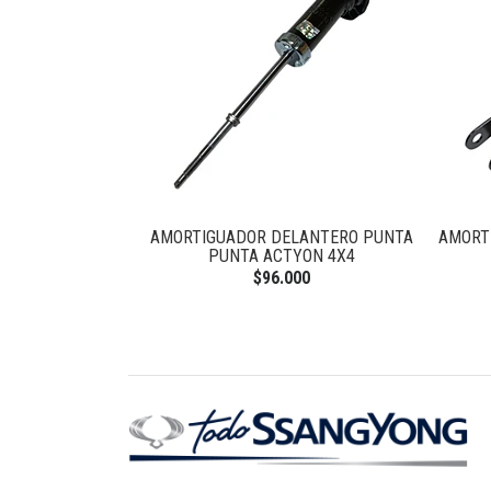
RH REXTON 2.7
AMORTIGUADOR DELANTERO PUNTA
AMORT
0
PUNTA ACTYON 4X4
$96.000