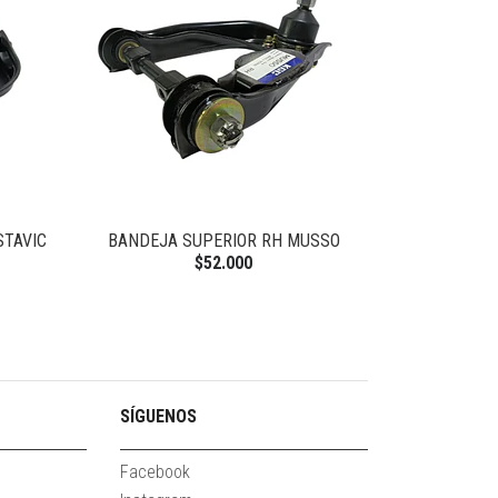
STAVIC
BANDEJA SUPERIOR RH MUSSO
GOLILLA PERN
N
$52.000
SÍGUENOS
Facebook