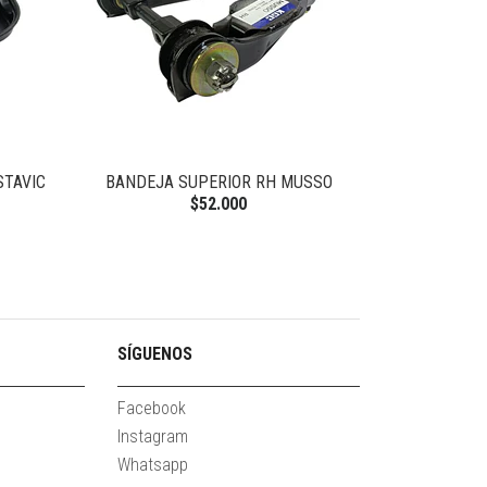
STAVIC
BANDEJA SUPERIOR RH MUSSO
GOLILLA PERN
N
$52.000
SÍGUENOS
Facebook
Instagram
Whatsapp