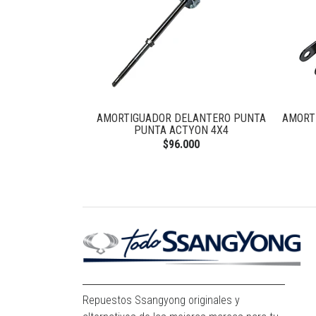
RH REXTON 2.7
AMORTIGUADOR DELANTERO PUNTA
AMORT
0
PUNTA ACTYON 4X4
$96.000
Repuestos Ssangyong originales y