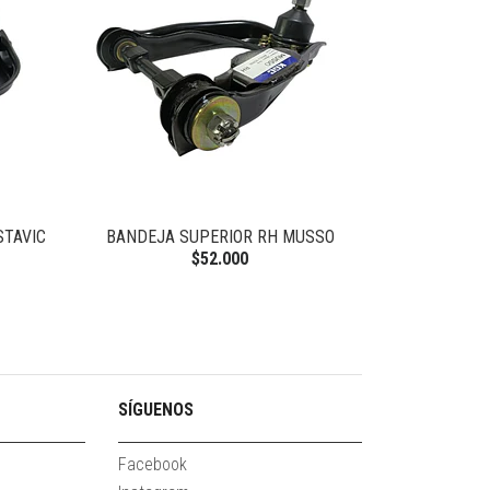
STAVIC
BANDEJA SUPERIOR RH MUSSO
GOLILLA PERN
N
$52.000
SÍGUENOS
Facebook