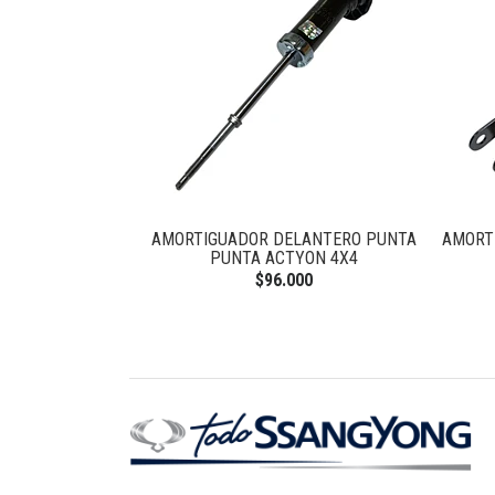
RH REXTON 2.7
AMORTIGUADOR DELANTERO PUNTA
AMORT
0
PUNTA ACTYON 4X4
$96.000